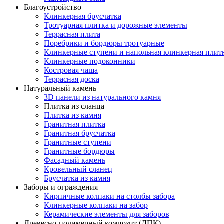
Благоустройство
Клинкерная брусчатка
Тротуарная плитка и дорожные элементы
Террасная плита
Поребрики и бордюры тротуарные
Клинкерные ступени и напольная клинкерная плит
Клинкерные подоконники
Костровая чаша
Террасная доска
Натуральный камень
3D панели из натурального камня
Плитка из сланца
Плитка из камня
Гранитная плитка
Гранитная брусчатка
Гранитные ступени
Гранитные бордюры
Фасадный камень
Кровельный сланец
Брусчатка из камня
Заборы и ограждения
Кирпичные колпаки на столбы забора
Клинкерные колпаки на забор
Керамические элементы для заборов
Древесно-полимерный композит (ДПК)