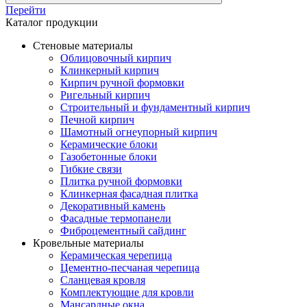
Перейти
Каталог продукции
Стеновые материалы
Облицовочный кирпич
Клинкерный кирпич
Кирпич ручной формовки
Ригельный кирпич
Строительный и фундаментный кирпич
Печной кирпич
Шамотный огнеупорный кирпич
Керамические блоки
Газобетонные блоки
Гибкие связи
Плитка ручной формовки
Клинкерная фасадная плитка
Декоративный камень
Фасадные термопанели
Фиброцементный сайдинг
Кровельные материалы
Керамическая черепица
Цементно-песчаная черепица
Сланцевая кровля
Комплектующие для кровли
Мансардные окна