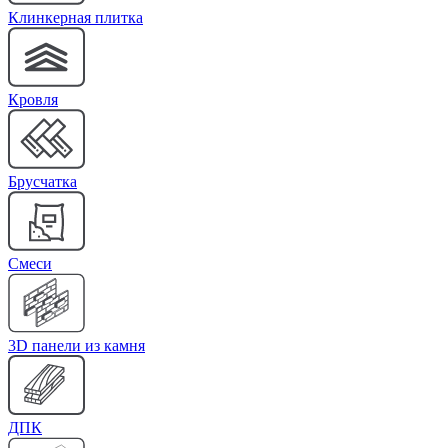
Клинкерная плитка
Кровля
Брусчатка
Cмеси
3D панели из камня
ДПК