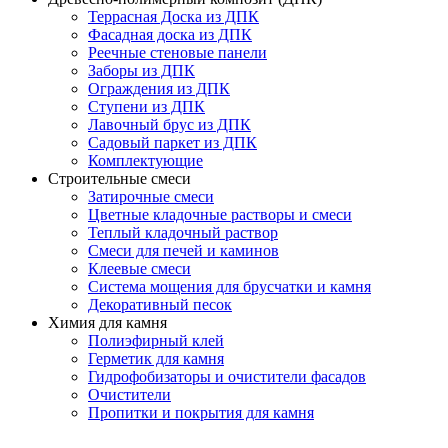
Террасная Доска из ДПК
Фасадная доска из ДПК
Реечные стеновые панели
Заборы из ДПК
Ограждения из ДПК
Ступени из ДПК
Лавочный брус из ДПК
Садовый паркет из ДПК
Комплектующие
Строительные смеси
Затирочные смеси
Цветные кладочные растворы и смеси
Теплый кладочный раствор
Смеси для печей и каминов
Клеевые смеси
Система мощения для брусчатки и камня
Декоративный песок
Химия для камня
Полиэфирный клей
Герметик для камня
Гидрофобизаторы и очистители фасадов
Очистители
Пропитки и покрытия для камня