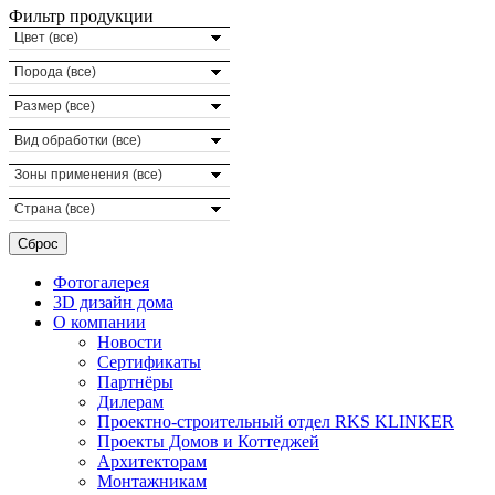
Фильтр продукции
Цвет (все)
Порода (все)
Размер (все)
Вид обработки (все)
Зоны применения (все)
Страна (все)
Фотогалерея
3D дизайн дома
О компании
Новости
Сертификаты
Партнёры
Дилерам
Проектно-строительный отдел RKS KLINKER
Проекты Домов и Коттеджей
Архитекторам
Монтажникам