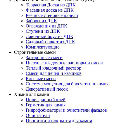
Террасная Доска из ДПК
Фасадная доска из ДПК
Реечные стеновые панели
Заборы из ДПК
Ограждения из ДПК
Ступени из ДПК
Лавочный брус из ДПК
Садовый паркет из ДПК
Комплектующие
Строительные смеси
Затирочные смеси
Цветные кладочные растворы и смеси
Теплый кладочный раствор
Смеси для печей и каминов
Клеевые смеси
Система мощения для брусчатки и камня
Декоративный песок
Химия для камня
Полиэфирный клей
Герметик для камня
Гидрофобизаторы и очистители фасадов
Очистители
Пропитки и покрытия для камня