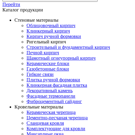
Перейти
Каталог продукции
Стеновые материалы
Облицовочный кирпич
Клинкерный кирпич
Кирпич ручной формовки
Ригельный кирпич
Строительный и фундаментный кирпич
Печной кирпич
Шамотный огнеупорный кирпич
Керамические блоки
Газобетонные блоки
Гибкие связи
Плитка ручной формовки
Клинкерная фасадная плитка
Декоративный камень
Фасадные термопанели
Фиброцементный сайдинг
Кровельные материалы
Керамическая черепица
Цементно-песчаная черепица
Сланцевая кровля
Комплектующие для кровли
Мансардные окна