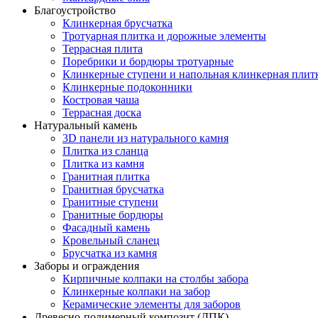
Благоустройство
Клинкерная брусчатка
Тротуарная плитка и дорожные элементы
Террасная плита
Поребрики и бордюры тротуарные
Клинкерные ступени и напольная клинкерная плит
Клинкерные подоконники
Костровая чаша
Террасная доска
Натуральный камень
3D панели из натурального камня
Плитка из сланца
Плитка из камня
Гранитная плитка
Гранитная брусчатка
Гранитные ступени
Гранитные бордюры
Фасадный камень
Кровельный сланец
Брусчатка из камня
Заборы и ограждения
Кирпичные колпаки на столбы забора
Клинкерные колпаки на забор
Керамические элементы для заборов
Древесно-полимерный композит (ДПК)