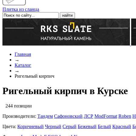
Плитка из сланца
Главная
→
Каталог
→
Ригельный кирпич
Ригельный кирпич в Курске
244 позиции
Производители:
Тандем
Сафоновский
ЛСР
ModFormat
Roben
H
Цвета:
Коричневый
Черный
Серый
Бежевый
Белый
Красный
Б