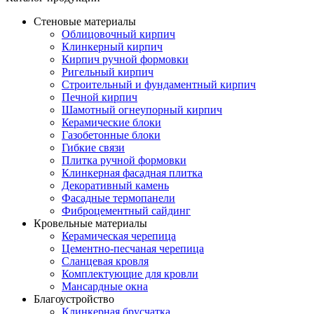
Стеновые материалы
Облицовочный кирпич
Клинкерный кирпич
Кирпич ручной формовки
Ригельный кирпич
Строительный и фундаментный кирпич
Печной кирпич
Шамотный огнеупорный кирпич
Керамические блоки
Газобетонные блоки
Гибкие связи
Плитка ручной формовки
Клинкерная фасадная плитка
Декоративный камень
Фасадные термопанели
Фиброцементный сайдинг
Кровельные материалы
Керамическая черепица
Цементно-песчаная черепица
Сланцевая кровля
Комплектующие для кровли
Мансардные окна
Благоустройство
Клинкерная брусчатка