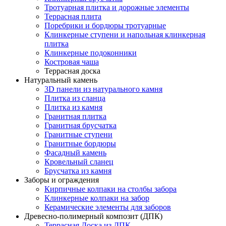
Тротуарная плитка и дорожные элементы
Террасная плита
Поребрики и бордюры тротуарные
Клинкерные ступени и напольная клинкерная
плитка
Клинкерные подоконники
Костровая чаша
Террасная доска
Натуральный камень
3D панели из натурального камня
Плитка из сланца
Плитка из камня
Гранитная плитка
Гранитная брусчатка
Гранитные ступени
Гранитные бордюры
Фасадный камень
Кровельный сланец
Брусчатка из камня
Заборы и ограждения
Кирпичные колпаки на столбы забора
Клинкерные колпаки на забор
Керамические элементы для заборов
Древесно-полимерный композит (ДПК)
Террасная Доска из ДПК