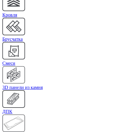
Кровля
Брусчатка
Cмеси
3D панели из камня
ДПК