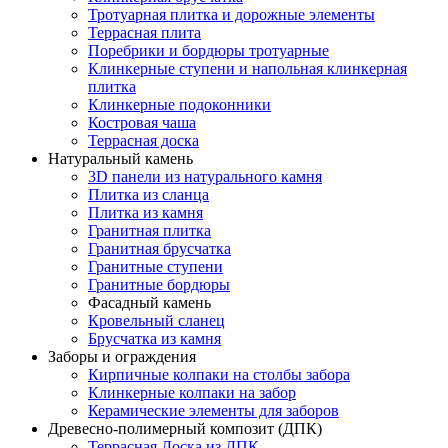
Тротуарная плитка и дорожные элементы
Террасная плита
Поребрики и бордюры тротуарные
Клинкерные ступени и напольная клинкерная
плитка
Клинкерные подоконники
Костровая чаша
Террасная доска
Натуральный камень
3D панели из натурального камня
Плитка из сланца
Плитка из камня
Гранитная плитка
Гранитная брусчатка
Гранитные ступени
Гранитные бордюры
Фасадный камень
Кровельный сланец
Брусчатка из камня
Заборы и ограждения
Кирпичные колпаки на столбы забора
Клинкерные колпаки на забор
Керамические элементы для заборов
Древесно-полимерный композит (ДПК)
Террасная Доска из ДПК