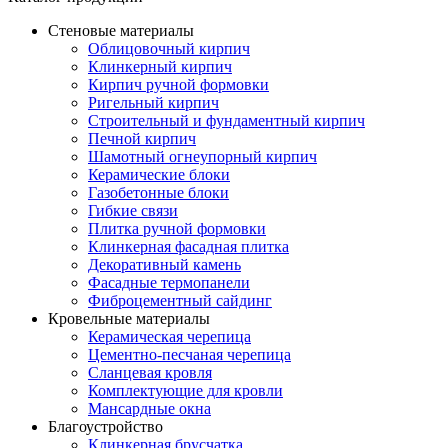
Стеновые материалы
Облицовочный кирпич
Клинкерный кирпич
Кирпич ручной формовки
Ригельный кирпич
Строительный и фундаментный кирпич
Печной кирпич
Шамотный огнеупорный кирпич
Керамические блоки
Газобетонные блоки
Гибкие связи
Плитка ручной формовки
Клинкерная фасадная плитка
Декоративный камень
Фасадные термопанели
Фиброцементный сайдинг
Кровельные материалы
Керамическая черепица
Цементно-песчаная черепица
Сланцевая кровля
Комплектующие для кровли
Мансардные окна
Благоустройство
Клинкерная брусчатка