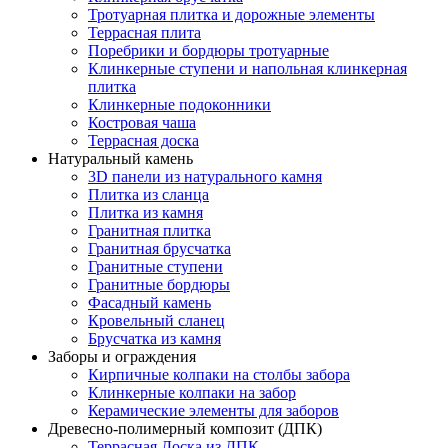
Тротуарная плитка и дорожные элементы
Террасная плита
Поребрики и бордюры тротуарные
Клинкерные ступени и напольная клинкерная
плитка
Клинкерные подоконники
Костровая чаша
Террасная доска
Натуральный камень
3D панели из натурального камня
Плитка из сланца
Плитка из камня
Гранитная плитка
Гранитная брусчатка
Гранитные ступени
Гранитные бордюры
Фасадный камень
Кровельный сланец
Брусчатка из камня
Заборы и ограждения
Кирпичные колпаки на столбы забора
Клинкерные колпаки на забор
Керамические элементы для заборов
Древесно-полимерный композит (ДПК)
Террасная Доска из ДПК