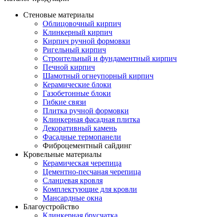
Стеновые материалы
Облицовочный кирпич
Клинкерный кирпич
Кирпич ручной формовки
Ригельный кирпич
Строительный и фундаментный кирпич
Печной кирпич
Шамотный огнеупорный кирпич
Керамические блоки
Газобетонные блоки
Гибкие связи
Плитка ручной формовки
Клинкерная фасадная плитка
Декоративный камень
Фасадные термопанели
Фиброцементный сайдинг
Кровельные материалы
Керамическая черепица
Цементно-песчаная черепица
Сланцевая кровля
Комплектующие для кровли
Мансардные окна
Благоустройство
Клинкерная брусчатка