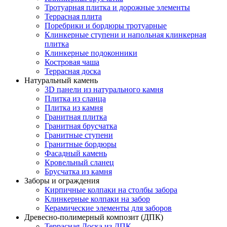
Тротуарная плитка и дорожные элементы
Террасная плита
Поребрики и бордюры тротуарные
Клинкерные ступени и напольная клинкерная
плитка
Клинкерные подоконники
Костровая чаша
Террасная доска
Натуральный камень
3D панели из натурального камня
Плитка из сланца
Плитка из камня
Гранитная плитка
Гранитная брусчатка
Гранитные ступени
Гранитные бордюры
Фасадный камень
Кровельный сланец
Брусчатка из камня
Заборы и ограждения
Кирпичные колпаки на столбы забора
Клинкерные колпаки на забор
Керамические элементы для заборов
Древесно-полимерный композит (ДПК)
Террасная Доска из ДПК