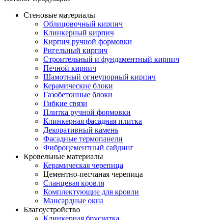
Стеновые материалы
Облицовочный кирпич
Клинкерный кирпич
Кирпич ручной формовки
Ригельный кирпич
Строительный и фундаментный кирпич
Печной кирпич
Шамотный огнеупорный кирпич
Керамические блоки
Газобетонные блоки
Гибкие связи
Плитка ручной формовки
Клинкерная фасадная плитка
Декоративный камень
Фасадные термопанели
Фиброцементный сайдинг
Кровельные материалы
Керамическая черепица
Цементно-песчаная черепица
Сланцевая кровля
Комплектующие для кровли
Мансардные окна
Благоустройство
Клинкерная брусчатка